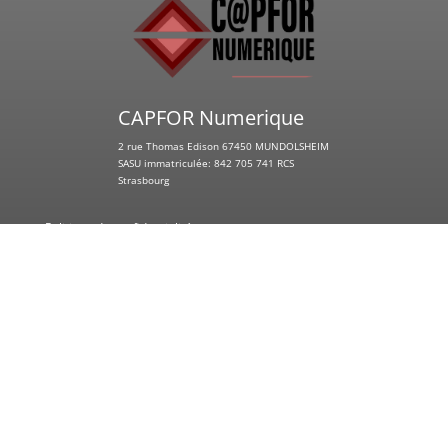
CAPFOR Numerique
2 rue Thomas Edison 67450 MUNDOLSHEIM
SASU immatriculée: 842 705 741 RCS
Strasbourg
Politique de confidentialité
Mentions légales
CAPFOR Numerique est membre du :
Syntec Numérique
club des entrepreneurs Hag’ora